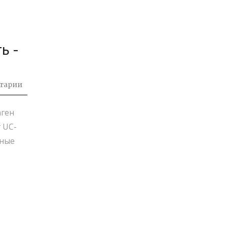
ь -
тарии
аген
 UC-
чные