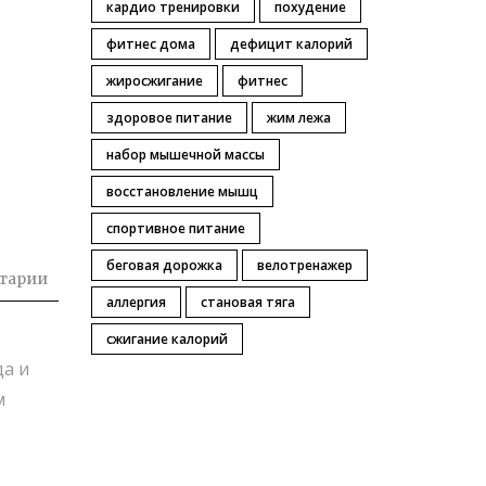
кардио тренировки
похудение
фитнес дома
дефицит калорий
жиросжигание
фитнес
здоровое питание
жим лежа
набор мышечной массы
восстановление мышц
спортивное питание
беговая дорожка
велотренажер
тарии
аллергия
становая тяга
сжигание калорий
да и
м