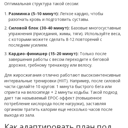
Оптимальная структура такой сессии:
Разминка (5-10 минут):
Легкое кардио, чтобы
разогнать кровь и подготовить суставы.
Силовой блок (30-40 минут):
Базовые многосуставные
упражнения (приседания, жимы, тяги). Используйте веса,
с которыми можете сделать 8-12 повторений с
последним усилием.
Кардио-финишер (15-20 минут):
Только после
завершения работы с весом переходите к беговой
дорожке, гребному тренажеру или велосу.
Для жиросжигания отлично работают высокоинтенсивные
интервальные тренировки (HIIT). Например, после силовой
части сделайте 10 кругов: 1 минута быстрого бега или
спринта на велосипеде + 2 минуты ходьбы. Такой подход
дает так называемый EPOC-эффект (повышенное
потребление кислорода после нагрузки), заставляя
организм тратить калории еще несколько часов после
выхода из зала.
Как адаптировать план под