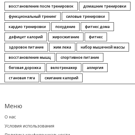
восстановление после тренировок
домашние тренировки
функциональный тренинг
силовые тренировки
кардио тренировки
похудение
фитнес дома
дефицит калорий
жиросжигание
фитнес
здоровое питание
жим лежа
набор мышечной массы
восстановление мышц
спортивное питание
беговая дорожка
велотренажер
аллергия
становая тяга
сжигание калорий
Меню
О нас
Условия использования
Политика конфиденциальности