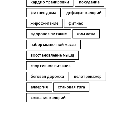
кардио тренировки
похудение
фитнес дома
дефицит калорий
жиросжигание
фитнес
здоровое питание
жим лежа
набор мышечной массы
восстановление мышц
спортивное питание
беговая дорожка
велотренажер
аллергия
становая тяга
сжигание калорий