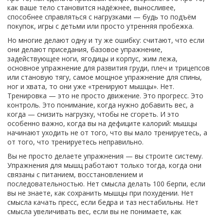
как ваше тело становится надёжнее, выносливее,
способнее справляться с нагрузками — будь то подъём
покупок, игры с детьми или просто утренняя пробежка.
Но многие делают одну и ту же ошибку: считают, что если
они делают
приседания
,
базовое упражнение,
задействующее ноги, ягодицы и корпус
,
жим лежа
,
основное упражнение для развития груди, плеч и трицепсов
или
становую тягу
,
самое мощное упражнение для спины,
ног и хвата
, то они уже «тренируют мышцы». Нет.
Тренировка — это не просто движение. Это прогресс. Это
контроль. Это понимание, когда нужно добавить вес, а
когда — снизить нагрузку, чтобы не сгореть. И это
особенно важно, когда вы на дефиците калорий: мышцы
начинают уходить не от того, что вы мало тренируетесь, а
от того, что тренируетесь неправильно.
Вы не просто делаете упражнения — вы строите систему.
Упражнения для мышц работают только тогда, когда они
связаны с питанием, восстановлением и
последовательностью. Нет смысла делать 100 берпи, если
вы не знаете, как сохранить мышцы при похудении. Нет
смысла качать пресс, если бедра и таз нестабильны. Нет
смысла увеличивать вес, если вы не понимаете, как