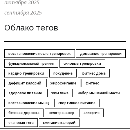
октября 2025
сентября 2025
Облако тегов
восстановление после тренировок
домашние тренировки
функциональный тренинг
силовые тренировки
кардио тренировки
похудение
фитнес дома
дефицит калорий
жиросжигание
фитнес
здоровое питание
жим лежа
набор мышечной массы
восстановление мышц
спортивное питание
беговая дорожка
велотренажер
аллергия
становая тяга
сжигание калорий